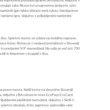
 tudi impresivna ponudba igralnih avtomatov, vključno s
i ponujajo tako fiksne kot progresivne jackpote, zato
elji namiznih iger lahko izbirate med ruleto, blackjackom
 namizne igre, vključno s priljubljenimi namiznimi
 v živo. Spletno mesto se odziva na mobilne naprave,
lnica Aztec Riches je v nedavni preteklosti v Sloveniji
v in predanimi VIP-menedžerji. Na voljo je več kot 700
tik in klepetom s krupjeji v živo.
i na pravo mesto. Našli boste na desetine Sloveniji
nja, vključno z Bitcoinom in novo EcoPayz EcoCard.
ljubljenimi plačilnimi metodami, vključno s Skrill 1-
pletno izkušnjo, ki bo zagotovo zadovoljila vaše