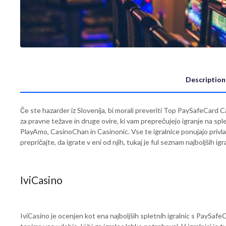
Description
Če ste hazarder iz Slovenija, bi morali preveriti Top PaySafeCard C
za pravne težave in druge ovire, ki vam preprečujejo igranje na spl
PlayAmo, CasinoChan in Casinonic. Vse te igralnice ponujajo privl
prepričajte, da igrate v eni od njih, tukaj je ful seznam najboljših igr
IviCasino
IviCasino je ocenjen kot ena najboljših spletnih igralnic s PaySafeCa