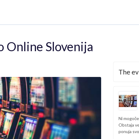
 Online Slovenija
The ev
Ni mogoče z
Obstaja ve
ponuja svo