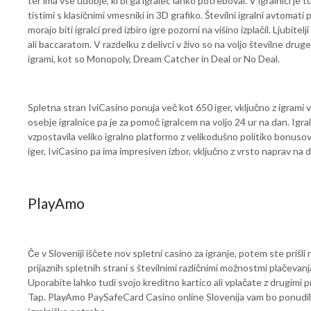
ter ima vse udobje, ki bi ga igralec lahko potreboval. V igralnici je
tistimi s klasičnimi vmesniki in 3D grafiko. Številni igralni avtomat
morajo biti igralci pred izbiro igre pozorni na višino izplačil. Ljubit
ali baccaratom. V razdelku z delivci v živo so na voljo številne druge
igrami, kot so Monopoly, Dream Catcher in Deal or No Deal.
Spletna stran IviCasino ponuja več kot 650 iger, vključno z igrami
osebje igralnice pa je za pomoč igralcem na voljo 24 ur na dan. Igra
vzpostavila veliko igralno platformo z velikodušno politiko bonuso
iger, IviCasino pa ima impresiven izbor, vključno z vrsto naprav na do
PlayAmo
Če v Sloveniji iščete nov spletni casino za igranje, potem ste prišl
prijaznih spletnih strani s številnimi različnimi možnostmi plačeva
Uporabite lahko tudi svojo kreditno kartico ali vplačate z drugimi pri
Tap. PlayAmo PaySafeCard Casino online Slovenija vam bo ponudil s