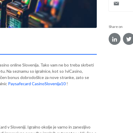
Share on
asino online Slovenija. Tako vam ne bo treba skrbeti
etu. Na seznamu so igralnice, kot so IviCasino,
ačen bonus dobrodošlice za nove stranke, zato se
alnic
Paysafecard CasinoSlovenija10
!
rd v Sloveniji. Igralno okolje je varno in zanesljivo