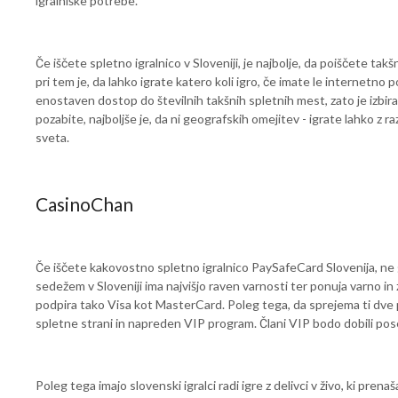
igralniške potrebe.
Če iščete spletno igralnico v Sloveniji, je najbolje, da poiščete tak
pri tem je, da lahko igrate katero koli igro, če imate le internetno
enostaven dostop do številnih takšnih spletnih mest, zato je izbira 
pozabite, najboljše je, da ni geografskih omejitev - igrate lahko z r
sveta.
CasinoChan
Če iščete kakovostno spletno igralnico PaySafeCard Slovenija, ne
sedežem v Sloveniji ima najvišjo raven varnosti ter ponuja varno i
podpira tako Visa kot MasterCard. Poleg tega, da sprejema ti dve pl
spletne strani in napreden VIP program. Člani VIP bodo dobili pos
Poleg tega imajo slovenski igralci radi igre z delivci v živo, ki prena