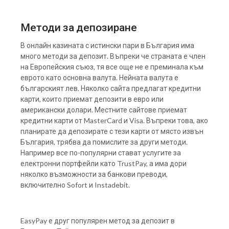
Методи за депозиране
В онлайн казината с истински пари в България има
много методи за депозит. Въпреки че страната е член
на Европейския съюз, тя все още не е преминала към
еврото като основна валута. Нейната валута е
българският лев. Няколко сайта предлагат кредитни
карти, които приемат депозити в евро или
американски долари. Местните сайтове приемат
кредитни карти от MasterCard и Visa. Въпреки това, ако
планирате да депозирате с тези карти от място извън
България, трябва да помислите за други методи.
Например все по-популярни стават услугите за
електронни портфейли като TrustPay, а има дори
няколко възможности за банкови преводи,
включително Sofort и Instadebit.
EasyPay е друг популярен метод за депозит в