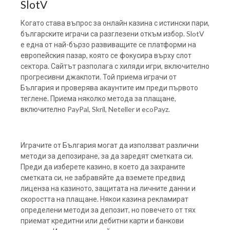
SlotV
Когато става въпрос за онлайн казина с истински пари,
българските играчи са разглезени откъм избор. SlotV
е една от най-бързо развиващите се платформи на
европейския пазар, която се фокусира върху слот
сектора. Сайтът разполага с хиляди игри, включително
прогресивни джакпоти. Той приема играчи от
България и проверява акаунтите им преди първото
теглене. Приема няколко метода за плащане,
включително PayPal, Skril, Neteller и ecoPayz.
Играчите от България могат да използват различни
методи за депозиране, за да заредят сметката си.
Преди да изберете казино, в което да захраните
сметката си, не забравяйте да вземете предвид
лиценза на казиното, защитата на личните данни и
скоростта на плащане. Някои казина рекламират
определени методи за депозит, но повечето от тях
приемат кредитни или дебитни карти и банкови