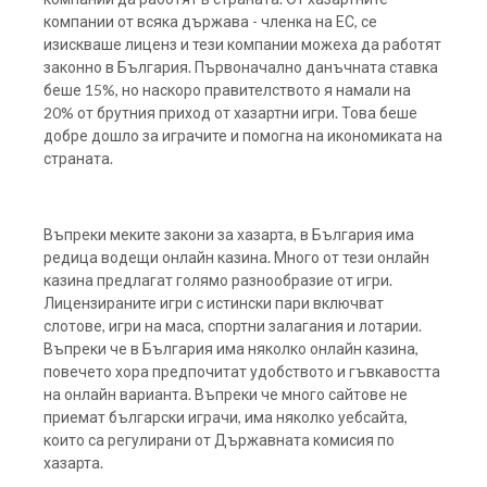
компании от всяка държава - членка на ЕС, се
изискваше лиценз и тези компании можеха да работят
законно в България. Първоначално данъчната ставка
беше 15%, но наскоро правителството я намали на
20% от брутния приход от хазартни игри. Това беше
добре дошло за играчите и помогна на икономиката на
страната.
Въпреки меките закони за хазарта, в България има
редица водещи онлайн казина. Много от тези онлайн
казина предлагат голямо разнообразие от игри.
Лицензираните игри с истински пари включват
слотове, игри на маса, спортни залагания и лотарии.
Въпреки че в България има няколко онлайн казина,
повечето хора предпочитат удобството и гъвкавостта
на онлайн варианта. Въпреки че много сайтове не
приемат български играчи, има няколко уебсайта,
които са регулирани от Държавната комисия по
хазарта.