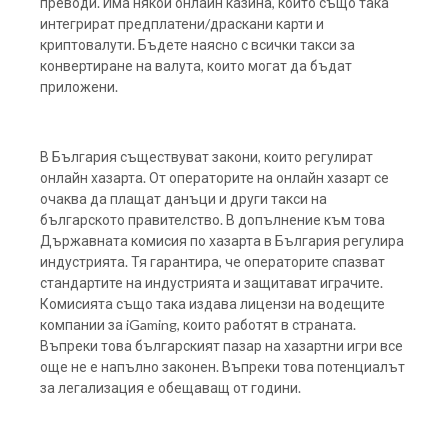
преводи. Има някои онлайн казина, които също така
интегрират предплатени/драскани карти и
криптовалути. Бъдете наясно с всички такси за
конвертиране на валута, които могат да бъдат
приложени.
В България съществуват закони, които регулират
онлайн хазарта. От операторите на онлайн хазарт се
очаква да плащат данъци и други такси на
българското правителство. В допълнение към това
Държавната комисия по хазарта в България регулира
индустрията. Тя гарантира, че операторите спазват
стандартите на индустрията и защитават играчите.
Комисията също така издава лицензи на водещите
компании за iGaming, които работят в страната.
Въпреки това българският пазар на хазартни игри все
още не е напълно законен. Въпреки това потенциалът
за легализация е обещаващ от години.