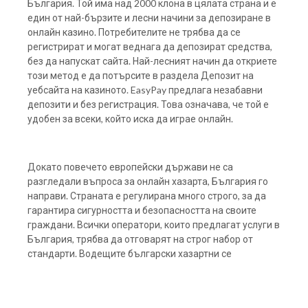
България. Той има над 2000 клона в цялата страна и е
един от най-бързите и лесни начини за депозиране в
онлайн казино. Потребителите не трябва да се
регистрират и могат веднага да депозират средства,
без да напускат сайта. Най-лесният начин да откриете
този метод е да потърсите в раздела Депозит на
уебсайта на казиното. EasyPay предлага незабавни
депозити и без регистрация. Това означава, че той е
удобен за всеки, който иска да играе онлайн.
Докато повечето европейски държави не са
разгледали въпроса за онлайн хазарта, България го
направи. Страната е регулирана много строго, за да
гарантира сигурността и безопасността на своите
граждани. Всички оператори, които предлагат услуги в
България, трябва да отговарят на строг набор от
стандарти. Водещите български хазартни се