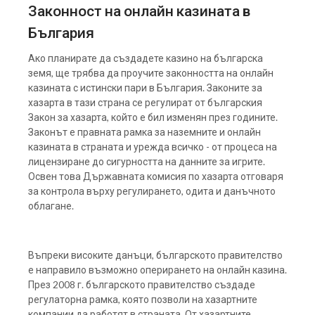
Законност на онлайн казината в
България
Ако планирате да създадете казино на българска
земя, ще трябва да проучите законността на онлайн
казината с истински пари в България. Законите за
хазарта в тази страна се регулират от българския
Закон за хазарта, който е бил изменян през годините.
Законът е правната рамка за наземните и онлайн
казината в страната и урежда всичко - от процеса на
лицензиране до сигурността на данните за игрите.
Освен това Държавната комисия по хазарта отговаря
за контрола върху регулирането, одита и данъчното
облагане.
Въпреки високите данъци, българското правителство
е направило възможно оперирането на онлайн казина.
През 2008 г. българското правителство създаде
регулаторна рамка, която позволи на хазартните
компании да работят в страната. От хазартните